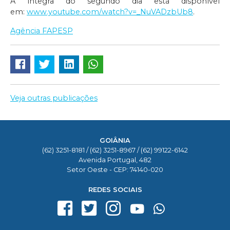
A íntegra do segundo dia está disponível
em:
www.youtube.com/watch?v=_NuVADzbUb8
.
Agência FAPESP
Veja outras publicações
GOIÂNIA
(62) 3251-8181 / (62) 3251-8967 / (62) 99122-6142
Avenida Portugal, 482
Setor Oeste - CEP: 74140-020
REDES SOCIAIS